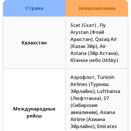
Страна
Авиакомпании
Scat (Скат) , Fly
Arystan (Флай
Арыстан), Qazaq Air
Казахстан
(Казак Эйр), Air
Astana (Эйр Астана),
Южное небо (HiSky)
Аэрофлот, Turkish
Airlines (Туркиш
Эйрлайнс), Lufthansa
(Люфтганза), S7
(Сибирские
Международные
авиалинии), Asiana
рейсы
Airline (Азиана
Эйрлайнс), Emirates