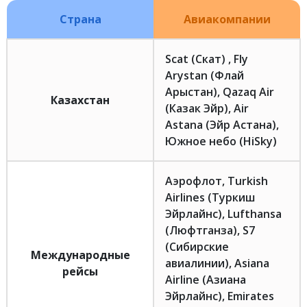
Страна
Авиакомпании
Scat (Скат) , Fly
Arystan (Флай
Арыстан), Qazaq Air
Казахстан
(Казак Эйр), Air
Astana (Эйр Астана),
Южное небо (HiSky)
Аэрофлот, Turkish
Airlines (Туркиш
Эйрлайнс), Lufthansa
(Люфтганза), S7
(Сибирские
Международные
авиалинии), Asiana
рейсы
Airline (Азиана
Эйрлайнс), Emirates