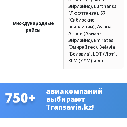
Эйрлайнс), Lufthansa
(Люфтганза), S7
(Сибирские
Международные
авиалинии), Asiana
рейсы
Airline (Азиана
Эйрлайнс), Emirates
(Эмирайтес), Belavia
(Белавиа), LOT (Лот),
KLM (КЛМ) и др.
авиакомпаний
выбирают
Transavia.kz!