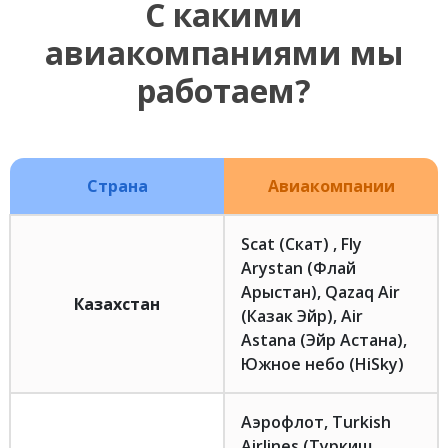
С какими
авиакомпаниями мы
работаем?
Страна
Авиакомпании
Scat (Скат) , Fly
Arystan (Флай
Арыстан), Qazaq Air
Казахстан
(Казак Эйр), Air
Astana (Эйр Астана),
Южное небо (HiSky)
Аэрофлот, Turkish
Airlines (Туркиш