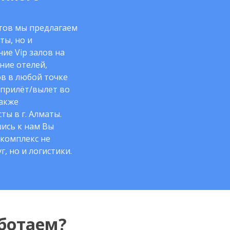
нтов мы предлагаем
ты, но и
ие Vip залов на
ние отелей,
в в любой точке
 прилёт/вылет во
также
ты в г. Алматы.
ись к нам Вы
комплекс не
г, но и логистики.
ботаем?