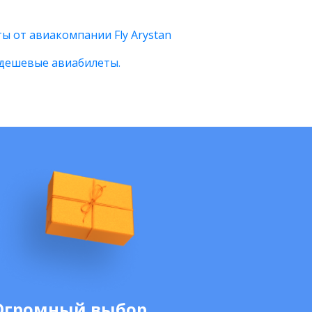
ы от авиакомпании Fly Arystan
дешевые авиабилеты.
Огромный выбор