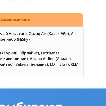
Авиакомпании
(Флай Арыстан), Qazaq Air (Казак Эйр), Air
ое небо (HiSky)
es (Туркиш Эйрлайнс), Lufthansa
ие авиалинии), Asiana Airline (Азиана
айтес), Belavia (Белавиа), LOT (Лот), KLM