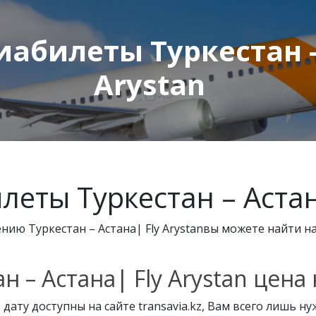
абилеты Туркестан - 
Arystan
еты Туркестан – Астана
ию Туркестан – Астана| Fly Arystanвы можете найти н
 – Астана| Fly Arystan цена 
дату доступны на сайте transavia.kz, Вам всего лишь н