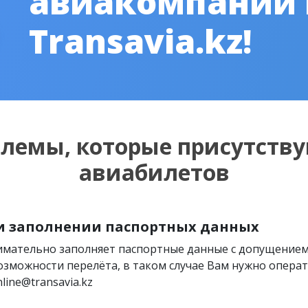
авиакомпаний
Transavia.kz!
блемы, которые присутству
авиабилетов
и заполнении паспортных данных
нимательно заполняет паспортные данные с допущение
озможности перелёта, в таком случае Вам нужно операти
line@transavia.kz