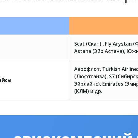
Scat (Скат) , Fly Arystan 
Astana (Эйр Астана), Южн
Аэрофлот, Turkish Airlin
(Люфтганза), S7 (Сибирск
ейсы
Эйрлайнс), Emirates (Эмир
(КЛМ) и др.