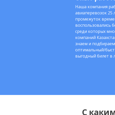
Наша компания раб
авиаперевозок 25 л
промежуток време
воспользовались б
среди которых мно
компаний Казахста
знаем и подбираем
оптимальный/быст
выгодный билет в 
С каки