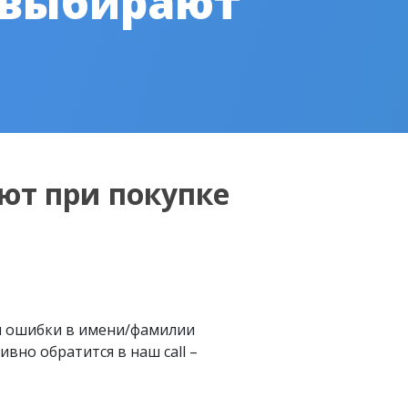
 выбирают
ют при покупке
м ошибки в имени/фамилии
вно обратится в наш call –