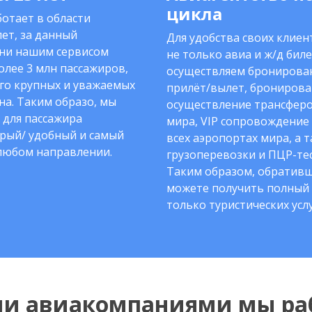
цикла
отает в области
ет, за данный
Для удобства своих клие
ни нашим сервисом
не только авиа и ж/д биле
олее 3 млн пассажиров,
осуществляем бронирован
го крупных и уважаемых
прилёт/вылет, бронирова
на. Таким образо, мы
осуществление трансферо
 для пассажира
мира, VIP сопровождение
рый/ удобный и самый
всех аэропортах мира, а 
любом направлении.
грузоперевозки и ПЦР-тес
Таким образом, обративш
можете получить полный 
только туристических услу
ми авиакомпаниями мы ра