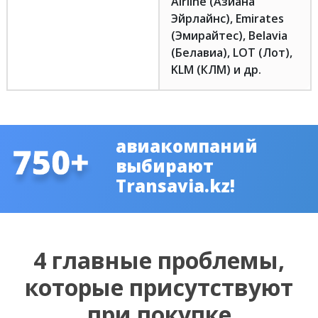
Airline (Азиана
Эйрлайнс), Emirates
(Эмирайтес), Belavia
(Белавиа), LOT (Лот),
KLM (КЛМ) и др.
авиакомпаний
выбирают
Transavia.kz!
4 главные проблемы,
которые присутствуют
при покупке