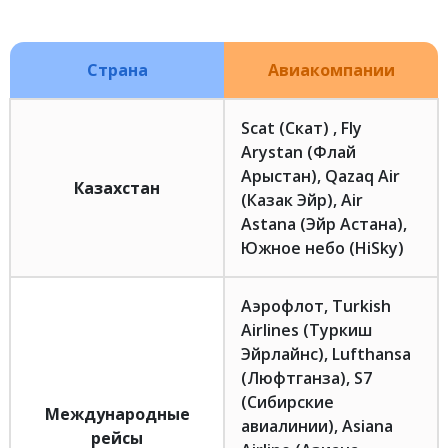
Страна
Авиакомпании
Scat (Скат) , Fly
Arystan (Флай
Арыстан), Qazaq Air
Казахстан
(Казак Эйр), Air
Astana (Эйр Астана),
Южное небо (HiSky)
Аэрофлот, Turkish
Airlines (Туркиш
Эйрлайнс), Lufthansa
(Люфтганза), S7
(Сибирские
Международные
авиалинии), Asiana
рейсы