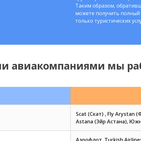
Таким образом, обративш
можете получить полный 
только туристических услу
ми авиакомпаниями мы ра
Scat (Скат) , Fly Arystan 
Astana (Эйр Астана), Южн
Аэрофлот, Turkish Airlin