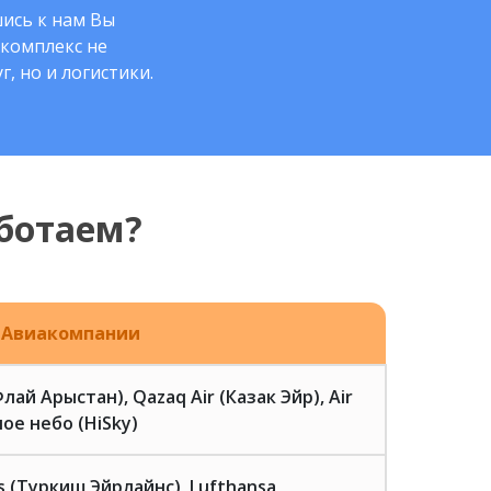
ись к нам Вы
комплекс не
г, но и логистики.
ботаем?
Авиакомпании
(Флай Арыстан), Qazaq Air (Казак Эйр), Air
ое небо (HiSky)
es (Туркиш Эйрлайнс), Lufthansa