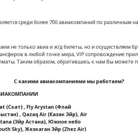
ляется среди более 700 авиакомпаний по различным на
аем не только авиа и ж/д билеты, но и осуществляем б
ансферов в любой точке мира, VIP сопровождение прилё
Алматы. Таким образом, обратившись к нам Вы можете 
С какими авиакомпаниями мы работаем?
ВИАКОМПАНИИ
cat
(Скат)
, Fly Arystan (Флай
ыстан) , Qazaq Air (Казак Эйр), Air
tana (Эйр Астана),
Южное небо
outh
Sky
), Жезкаган Эйр (
Zhez
Air
)