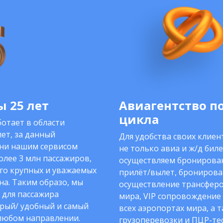
 25 лет
Авиагентство п
цикла
отает в области
ет, за данный
Для удобства своих клие
ни нашим сервисом
не только авиа и ж/д биле
олее 3 млн пассажиров,
осуществляем бронирован
го крупных и уважаемых
прилёт/вылет, бронирова
на. Таким образо, мы
осуществление трансферо
 для пассажира
мира, VIP сопровождение
рый/ удобный и самый
всех аэропортах мира, а 
любом направлении.
грузоперевозки и ПЦР-тес