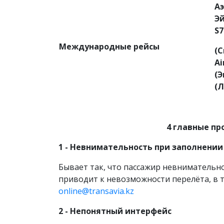
А
Эй
S
7
Международные рейсы
(С
Ai
(Э
(Л
4 главные пр
1 -
Невнимательность при заполнении
Бывает так, что пассажир невнимательн
приводит к невозможности перелёта, в т
online@transavia.kz
2 -
Непонятный интерфейс