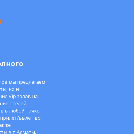
олного
нтов мы предлагаем
ты, но и
ие Vip залов на
ние отелей,
в в любой точке
 прилёт/вылет во
также
ты в г. Алматы.