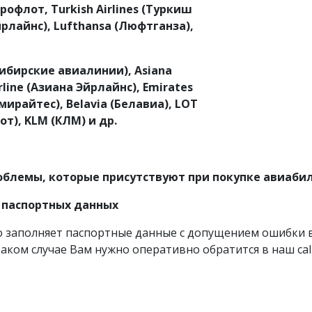
эрофлот,
Turkish
Airlines
(Туркиш
рлайнс), Lufthansa (Люфтганза),
ибирские авиалинии), Asiana
rline (Азиана Эйрлайнс), Emirates
мирайтес),
Belavia
(Белавиа),
LOT
от),
KLM
(КЛМ) и др.
облемы, которые присутствуют при покупке авиаб
 паспортных данных
о заполняет паспортные данные с допущением ошибки 
аком случае Вам нужно оперативно обратится в наш call