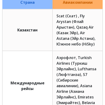
Страна
Авиакомпании
Scat (Скат) , Fly
Arystan (Флай
Арыстан), Qazaq Air
Казахстан
(Казак Эйр), Air
Astana (Эйр Астана),
Южное небо (HiSky)
Аэрофлот, Turkish
Airlines (Туркиш
Эйрлайнс), Lufthansa
(Люфтганза), S7
(Сибирские
Международные
авиалинии), Asiana
рейсы
Airline (Азиана
Эйрлайнс), Emirates
(Эмирайтес), Belavia