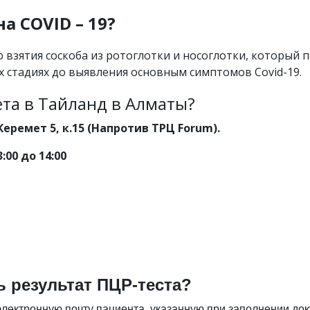
а COVID – 19?
взятия соскоба из ротоглотки и носоглотки, который 
х стадиях до выявления основным симптомов Covid-19.
ета в Тайланд в Алматы?
Керемет 5, к.15 (Напротив ТРЦ Forum).
:00 до 14:00
ь результат ПЦР-теста?
лектронную почту пациента, указанную при заполнении доку