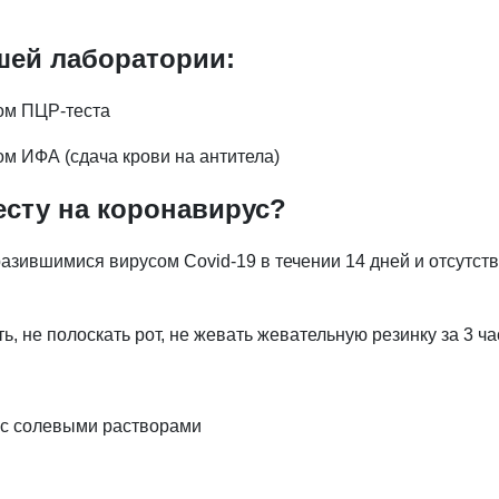
шей лаборатории:
ом ПЦР-теста
ом ИФА (сдача крови на антитела)
есту на коронавирус?
аразившимися вирусом Covid-19 в течении 14 дней и отсутс
ть, не полоскать рот, не жевать жевательную резинку за 3 ча
ос солевыми растворами