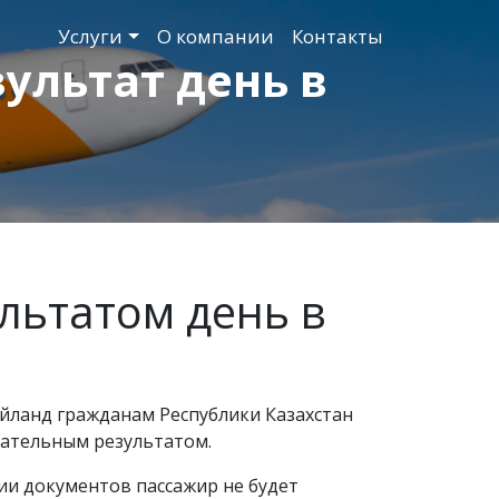
Услуги
О компании
Контакты
зультат день в
ультатом день в
йланд гражданам Республики Казахстан
цательным результатом.
ии документов пассажир не будет