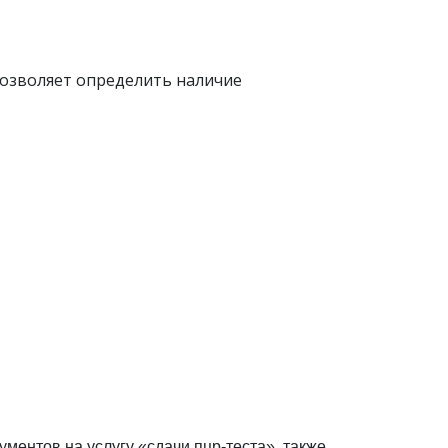
позволяет определить наличие
ментов на услугу «сдачи пцр-теста», также