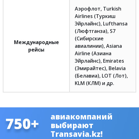
Аэрофлот, Turkish
Airlines (Туркиш
Эйрлайнс), Lufthansa
(Люфтганза), S7
(Сибирские
Международные
авиалинии), Asiana
рейсы
Airline (Азиана
Эйрлайнс), Emirates
(Эмирайтес), Belavia
(Белавиа), LOT (Лот),
KLM (КЛМ) и др.
авиакомпаний
выбирают
Transavia.kz!