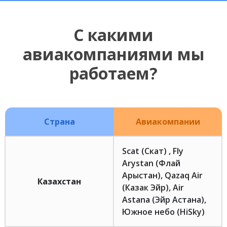
С какими
авиакомпаниями мы
работаем?
Страна
Авиакомпании
Scat (Скат) , Fly
Arystan (Флай
Арыстан), Qazaq Air
Казахстан
(Казак Эйр), Air
Astana (Эйр Астана),
Южное небо (HiSky)