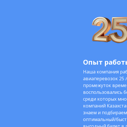
Опыт работы
Наша компания раб
авиаперевозок 25 л
промежуток време
воспользовались б
среди которых мно
компаний Казахста
знаем и подбираем
оптимальный/быст
выгодный билет в 