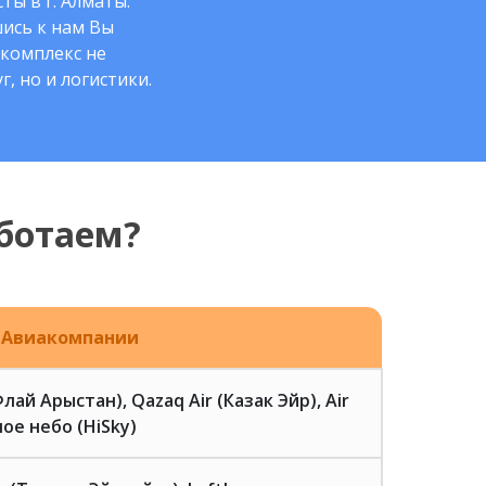
ты в г. Алматы.
ись к нам Вы
комплекс не
г, но и логистики.
ботаем?
Авиакомпании
(Флай Арыстан), Qazaq Air (Казак Эйр), Air
ое небо (HiSky)