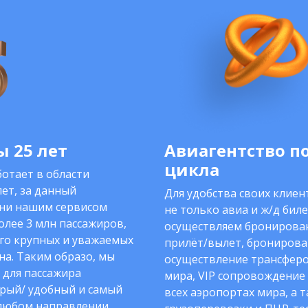
 25 лет
Авиагентство п
цикла
отает в области
ет, за данный
Для удобства своих клие
ни нашим сервисом
не только авиа и ж/д биле
олее 3 млн пассажиров,
осуществляем бронирован
го крупных и уважаемых
прилёт/вылет, бронирова
на. Таким образо, мы
осуществление трансферо
 для пассажира
мира, VIP сопровождение
рый/ удобный и самый
всех аэропортах мира, а 
любом направлении.