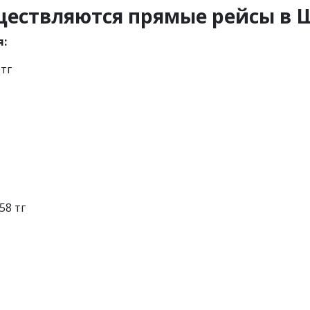
уществляются прямые рейсы в
я:
 тг
58 тг