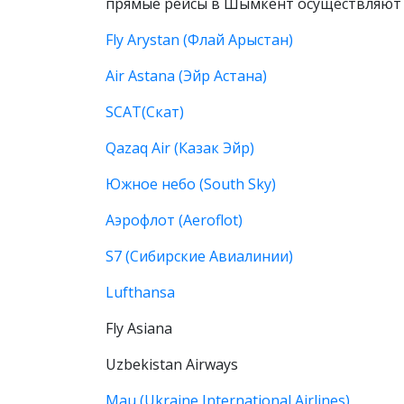
прямые рейсы в Шымкент осуществляют б
Fly Arystan (Флай Арыстан)
Air Astana (Эйр Астана)
SCAT(Скат)
Qazaq Air (Казак Эйр)
Южное небо (South Sky)
Аэрофлот (Aeroflot)
S7 (Сибирские Авиалинии)
Lufthansa
Fly Asiana
Uzbekistan Airways
Mau (Ukraine International Airlines)