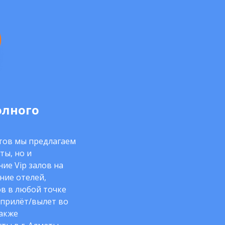
олного
нтов мы предлагаем
ты, но и
ие Vip залов на
ние отелей,
в в любой точке
 прилёт/вылет во
также