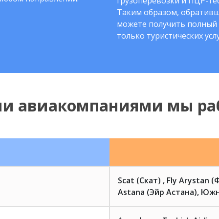
грузоперевозки и ПЦР-тес
Таким образом, обративш
можете получить полный 
только туристических услу
ми авиакомпаниями мы ра
Scat (Скат) , Fly Arystan 
Astana (Эйр Астана), Южн